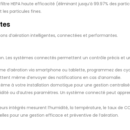
 filtre HEPA haute efficacité (éliminant jusqu’à 99.97% des partic
 les particules fines.
tes
ions d’aération intelligentes, connectées et performantes.
n. Les systèmes connectés permettent un contrôle précis et une 
me d’aération via smartphone ou tablette, programmez des cycles
ettent même d’envoyer des notifications en cas d’anomalie.
stème à votre installation domotique pour une gestion centralis
umidité ou d’autres paramètres. Un système connecté peut appre
urs intégrés mesurent l’humidité, la température, le taux de 
elles pour une gestion efficace et préventive de l’aération.