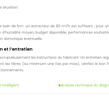
 situation.
de bain de 5m², un extracteur de 80 m³/h est suffisant ; pour un
x d’humidité moyen, budget disponible, performances souhaitées
ation domotique éventuelle.
n et l’entretien
z scrupuleusement les instructions du fabricant. Un entretien rég
nt les filtres (au minimum une fois par mois), vérifiez le b
nctionnements.
 intelligent
Analyse technique du diagr