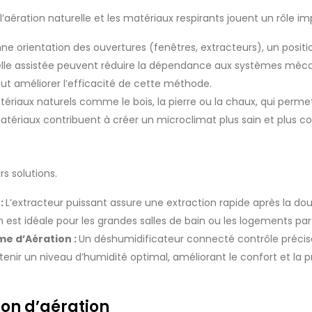
’aération naturelle et les matériaux respirants jouent un rôle im
ne orientation des ouvertures (fenêtres, extracteurs), un posi
turelle assistée peuvent réduire la dépendance aux systèmes mé
ut améliorer l’efficacité de cette méthode.
matériaux naturels comme le bois, la pierre ou la chaux, qui perme
atériaux contribuent à créer un microclimat plus sain et plus co
s solutions.
 :
L’extracteur puissant assure une extraction rapide après la do
 est idéale pour les grandes salles de bain ou les logements pa
me d’Aération :
Un déshumidificateur connecté contrôle précis
enir un niveau d’humidité optimal, améliorant le confort et la p
ion d’aération