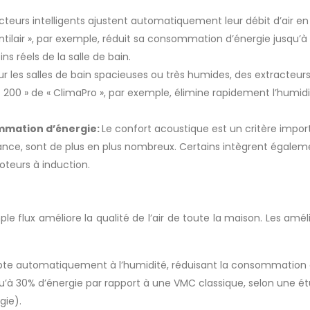
cteurs intelligents ajustent automatiquement leur débit d’air e
entilair », par exemple, réduit sa consommation d’énergie jusqu’
s réels de la salle de bain.
ur les salles de bain spacieuses ou très humides, des extracteurs
200 » de « ClimaPro », par exemple, élimine rapidement l’humidi
ommation d’énergie:
Le confort acoustique est un critère impor
sance, sont de plus en plus nombreux. Certains intègrent égalem
eurs à induction.
 flux améliore la qualité de l’air de toute la maison. Les améli
dapte automatiquement à l’humidité, réduisant la consommation 
’à 30% d’énergie par rapport à une VMC classique, selon une 
gie).