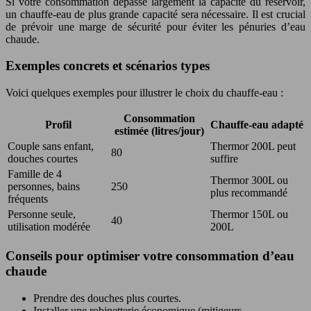
Si votre consommation dépasse largement la capacité du réservoir,
un chauffe-eau de plus grande capacité sera nécessaire. Il est crucial
de prévoir une marge de sécurité pour éviter les pénuries d’eau
chaude.
Exemples concrets et scénarios types
Voici quelques exemples pour illustrer le choix du chauffe-eau :
Consommation
Profil
Chauffe-eau adapté
estimée (litres/jour)
Couple sans enfant,
Thermor 200L peut
80
douches courtes
suffire
Famille de 4
Thermor 300L ou
personnes, bains
250
plus recommandé
fréquents
Personne seule,
Thermor 150L ou
40
utilisation modérée
200L
Conseils pour optimiser votre consommation d’eau
chaude
Prendre des douches plus courtes.
Installer une robinetterie économique (mitigeurs