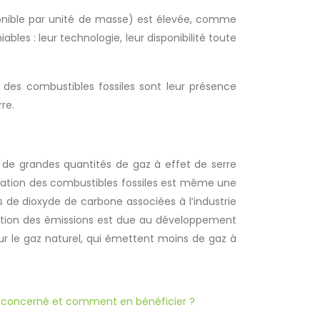
sponible par unité de masse) est élevée, comme
bles : leur technologie, leur disponibilité toute
des combustibles fossiles sont leur présence
re.
on de grandes quantités de gaz à effet de serre
isation des combustibles fossiles est même une
s de dioxyde de carbone associées à l’industrie
lisation des émissions est due au développement
ur le gaz naturel, qui émettent moins de gaz à
est concerné et comment en bénéficier ?