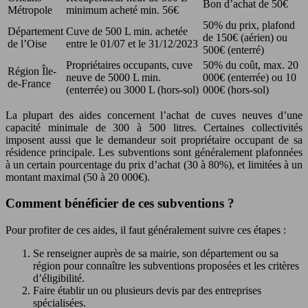
Bon d’achat de 50€
Métropole
minimum acheté min. 56€
50% du prix, plafond
Département
Cuve de 500 L min. achetée
de 150€ (aérien) ou
de l’Oise
entre le 01/07 et le 31/12/2023
500€ (enterré)
Propriétaires occupants, cuve
50% du coût, max. 20
Région Île-
neuve de 5000 L min.
000€ (enterrée) ou 10
de-France
(enterrée) ou 3000 L (hors-sol)
000€ (hors-sol)
La plupart des aides concernent l’achat de cuves neuves d’une
capacité minimale de 300 à 500 litres. Certaines collectivités
imposent aussi que le demandeur soit propriétaire occupant de sa
résidence principale. Les subventions sont généralement plafonnées
à un certain pourcentage du prix d’achat (30 à 80%), et limitées à un
montant maximal (50 à 20 000€).
Comment bénéficier de ces subventions ?
Pour profiter de ces aides, il faut généralement suivre ces étapes :
Se renseigner auprès de sa mairie, son département ou sa
région pour connaître les subventions proposées et les critères
d’éligibilité.
Faire établir un ou plusieurs devis par des entreprises
spécialisées.