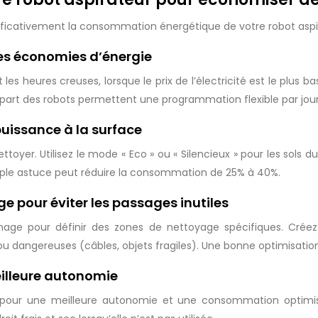
nificativement la consommation énergétique de votre robot aspira
es économies d’énergie
 heures creuses, lorsque le prix de l’électricité est le plus b
lupart des robots permettent une programmation flexible par jour
puissance à la surface
ttoyer. Utilisez le mode « Eco » ou « Silencieux » pour les sols 
mple astuce peut réduire la consommation de 25% à 40%.
e pour éviter les passages inutiles
onage pour définir des zones de nettoyage spécifiques. Crée
 ou dangereuses (câbles, objets fragiles). Une bonne optimisati
eilleure autonomie
e pour une meilleure autonomie et une consommation optimisée