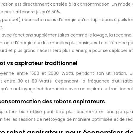
aspiration est directement corrélée à la consommation. Un mod
ce peut atteindre jusqu’à 50%.
, parquet) nécessite moins d’énergie qu’un tapis épais à poils lon
n.
s avec fonctions supplémentaires comme le lavage, la reconnai
age d’énergie que les modèles plus basiques. La différence pe
ourd et plus grand nécessitera plus d’énergie pour se déplacer et
 vs aspirateur traditionnel
yenne entre 1500 et 2000 Watts pendant son utilisation. U
tre 30 et 80 Watts. Cependant, la fréquence d’utilisatio
qu’un nettoyage hebdomadaire avec un aspirateur traditionnel
 consommation des robots aspirateurs
irateur bien utilisé peut être plus économe en énergie qu’un
lanifier les sessions de nettoyage de manière optimisée et de r
tre robot aspirateur pour économiser de