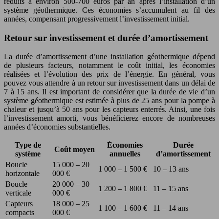
réduits à environ 500-700 euros par an après l’installation d’un
système géothermique. Ces économies s’accumulent au fil des
années, compensant progressivement l’investissement initial.
Retour sur investissement et durée d’amortissement
La durée d’amortissement d’une installation géothermique dépend
de plusieurs facteurs, notamment le coût initial, les économies
réalisées et l’évolution des prix de l’énergie. En général, vous
pouvez vous attendre à un retour sur investissement dans un délai de
7 à 15 ans. Il est important de considérer que la durée de vie d’un
système géothermique est estimée à plus de 25 ans pour la pompe à
chaleur et jusqu’à 50 ans pour les capteurs enterrés. Ainsi, une fois
l’investissement amorti, vous bénéficierez encore de nombreuses
années d’économies substantielles.
Type de
Économies
Durée
Coût moyen
système
annuelles
d’amortissement
Boucle
15 000 – 20
1 000 – 1 500 €
10 – 13 ans
horizontale
000 €
Boucle
20 000 – 30
1 200 – 1 800 €
11 – 15 ans
verticale
000 €
Capteurs
18 000 – 25
1 100 – 1 600 €
11 – 14 ans
compacts
000 €