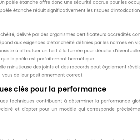
 Un poêle étanche offre donc une sécurité accrue pour les occ
’un poêle étanche réduit significativement les risques d’intoxica
chéité, délivré par des organismes certificateurs accrédités co
 répond aux exigences d’étanchéité définies par les normes en vi
iste à effectuer un test à la fumée pour déceler d’éventuelles 
 que le poêle est parfaitement hermétique.
elle minutieuse des joints et des raccords peut également révél
z-vous de leur positionnement correct.
ques clés pour la performance
iques techniques contribuent à déterminer la performance glo
clairé et d’opter pour un modèle qui corresponde précisémen