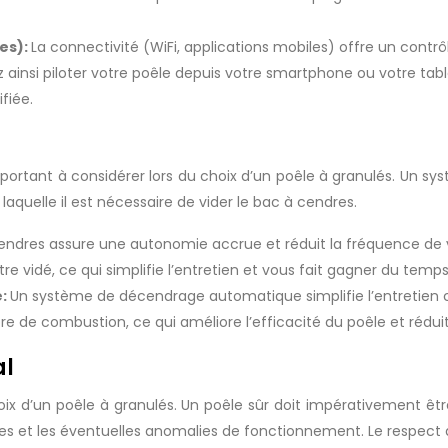
les):
La connectivité (WiFi, applications mobiles) offre un contrô
nsi piloter votre poêle depuis votre smartphone ou votre tabl
fiée.
ortant à considérer lors du choix d’un poêle à granulés. Un sy
 laquelle il est nécessaire de vider le bac à cendres.
endres assure une autonomie accrue et réduit la fréquence de v
e vidé, ce qui simplifie l’entretien et vous fait gagner du temps
e:
Un système de décendrage automatique simplifie l’entretien 
re de combustion, ce qui améliore l’efficacité du poêle et rédu
al
hoix d’un poêle à granulés. Un poêle sûr doit impérativement êt
es et les éventuelles anomalies de fonctionnement. Le respect 