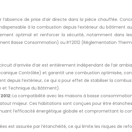
r l’absence de prise d’air directe dans la pièce chauffée. Conc
r indispensable à la combustion depuis l’extérieur du bâtiment a
ement optimal et renforcer la sécurité, notamment dans l
iment Basse Consommation) ou RT2012 (Réglementation Thermi
circuit d’arrivée d’air est entièrement indépendant de l’air ambian
écanique Contrôlée) et garantit une combustion optimisée, co
tement depuis l’extérieur, ce qui a pour effet de stabiliser la com
e et Technique du Bâtiment).
T2012:
La compatibilité avec les maisons à basse consommation 
tout majeur. Ces habitations sont conçues pour être étanches à
iminuant l’efficacité énergétique globale et compromettant la 
es est assurée par l’étanchéité, ce qui limite les risques de r