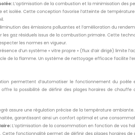
solée:
L’optimisation de la combustion et la minimisation des p
et isolée. Cette conception favorise l’atteinte de température
l.
diminution des émissions polluantes et l’amélioration du rendem
les gaz résiduels issus de la combustion primaire. Cette techno
especter les normes en vigueur.
résence d’un système « vitre propre » (flux d’air dirigé) limite l’
le de la flamme. Un système de nettoyage efficace facilite l’e
ation permettent d’automatiser le fonctionnement du poêle e
re la possibilité de définir des plages horaires de chauffe 
égré assure une régulation précise de la température ambiante.
aitée, garantissant ainsi un confort optimal et une consommati
aire:
L’optimisation de la consommation en fonction de vos habi
Cette fonctionnalité permet de définir des plages horaires de 