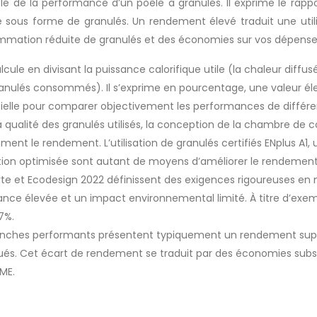
é de la performance d’un poêle à granulés. Il exprime le rapp
 sous forme de granulés. Un rendement élevé traduit une util
nsommation réduite de granulés et des économies sur vos dépens
ule en divisant la puissance calorifique utile (la chaleur diffus
anulés consommés). Il s’exprime en pourcentage, une valeur élev
elle pour comparer objectivement les performances de différe
a qualité des granulés utilisés, la conception de la chambre de c
nt le rendement. L’utilisation de granulés certifiés ENplus A1, u
on optimisée sont autant de moyens d’améliorer le rendement
te et Ecodesign 2022 définissent des exigences rigoureuses en 
ance élevée et un impact environnemental limité. À titre d’exem
7%.
anches performants présentent typiquement un rendement supér
és. Cet écart de rendement se traduit par des économies subst
ME.