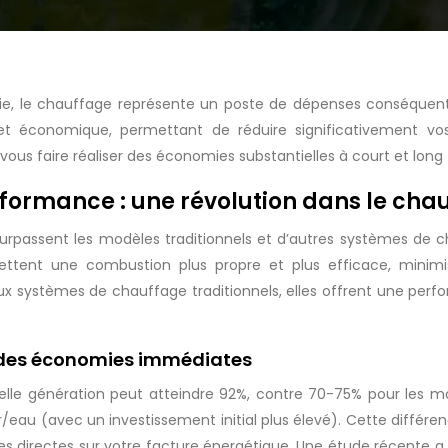
gie, le chauffage représente un poste de dépenses conséquent
et économique, permettant de réduire significativement vos
s faire réaliser des économies substantielles à court et long
rformance : une révolution dans le cha
surpassent les modèles traditionnels et d’autres systèmes de
ettent une combustion plus propre et plus efficace, minimi
ux systèmes de chauffage traditionnels, elles offrent une perf
 des économies immédiates
lle génération peut atteindre 92%, contre 70-75% pour les m
eau (avec un investissement initial plus élevé). Cette différenc
ies directes sur votre facture énergétique. Une étude récent